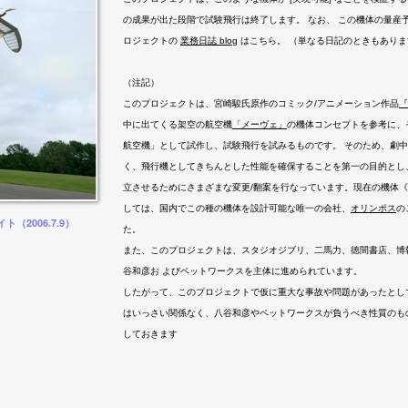
の成果が出た段階で試験飛行は終了します。 なお、 この機体の量産
ロジェクトの
業務日誌 blog
はこちら。 （単なる日記のときもありま
（注記）
このプロジェクトは、宮崎駿氏原作のコミック/アニメーション作品
『
中に出てくる架空の航空機
「メーヴェ」
の機体コンセプトを参考に、
航空機」として試作し、試験飛行を試みるものです。 そのため、劇
く、飛行機としてきちんとした性能を確保することを第一の目的とし
立させるためにさまざまな変更/翻案を行なっています。現在の機体《M
しては、国内でこの種の機体を設計可能な唯一の会社、
オリンポス
の
2006.7.9）
イト（
た。
また、このプロジェクトは、スタジオジブリ、二馬力、徳間書店、博
谷和彦お よびペットワークスを主体に進められています。
したがって、このプロジェクトで仮に重大な事故や問題があったとし
はいっさい関係なく、八谷和彦やペットワークスが負うべき性質のも
しておきます