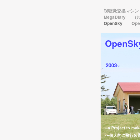
視聴覚交換マシン
MegaDiary
ひ
OpenSky
Ope
OpenSk
2003~
─a Project to mak
〜個人的に飛行装