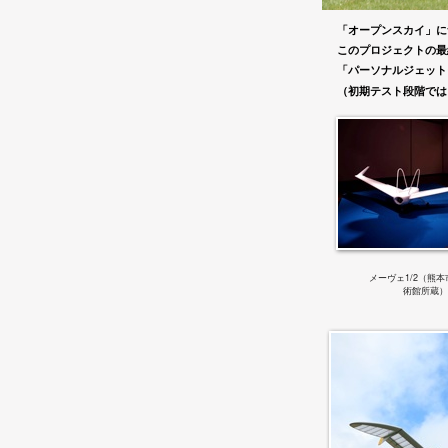
「オープンスカイ」に
このプロジェクトの最
「パーソナルジェット
（初期テスト段階では
1/2（熊
メーヴェ
術館所蔵）