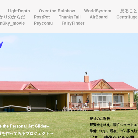
LightDepth
Over the Rainbow
WorldSystem
見ること
かりのからだ
PostPet
ThanksTail
AirBoard
Centrifug
nSky_movie
Psycomu
FairyFinder
y
現状のご報告
展覧会を終え、現在ジェットエ
e the Personal Jet Glider─
準備中です。現在、ゴム索曳航
置を作ってみるプロジェクト〜
映像などを公開
写真、