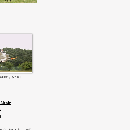
ています。
ム索発航によるテスト
ovie
A
e
るためのものであり、一定