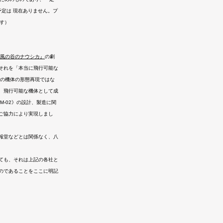
予定は 現在ありません。プ
す）
風の谷
のナウシカ』
の劇
それを「本当に飛行可能な
中の機体の形態再現ではな
、飛行可能な機体として成
-02》の設計、製造に関
ご協力により実現しまし
報堂などとは関係なく、八
ても、それは上記の各社と
のであることをここに明記