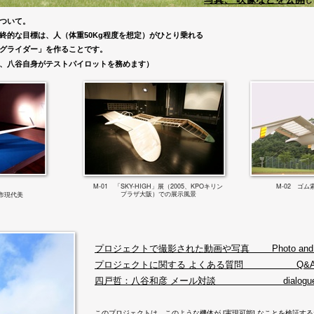
し
ついて。
終的な目標は、人（体重50Kg程度を想定）がひとり乗れる
グライダー」を作ることです。
、八谷自身がテストパイロットを務めます）
M-01 「SKY-HIGH」展（2005、KPOキリン
M-02 ゴ
プラザ大阪）での展示風景
本市現代美
プロジェクトで撮影された動画や写真 Photo and M
プロジェクトに関する よくある質問 Q&
四戸哲：八谷和彦 メール対談 dialogu
このプロジェクトは、このような機体が [実現可能] なことを検証す