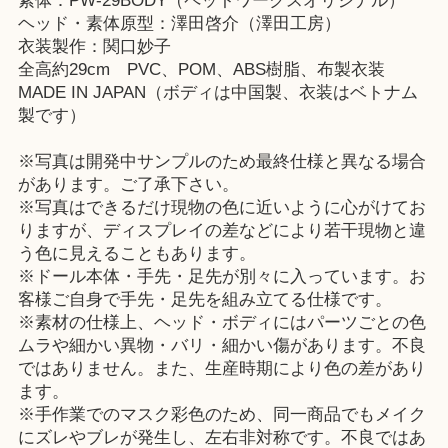
素体：PW-29BODY（ペットワークスオリジナル）
ヘッド・素体原型：澤田啓介（澤田工房）
衣装製作：関口妙子
全高約29cm PVC、POM、ABS樹脂、布製衣装
MADE IN JAPAN（ボディは中国製、衣装はベトナム
製です）
※写真は開発中サンプルのため最終仕様と異なる場合
があります。ご了承下さい。
※写真はできるだけ現物の色に近いように心がけてお
りますが、ディスプレイの差などにより若干現物と違
う色に見えることもあります。
※ドール本体・手先・足先が別々に入っています。お
客様ご自身で手先・足先を組み立てる仕様です。
※素材の仕様上、ヘッド・ボディにはパーツごとの色
ムラや細かい異物・バリ・細かい傷があります。不良
ではありません。また、生産時期により色の差があり
ます。
※手作業でのマスク彩色のため、同一商品でもメイク
にズレやブレが発生し、左右非対称です。不良ではあ