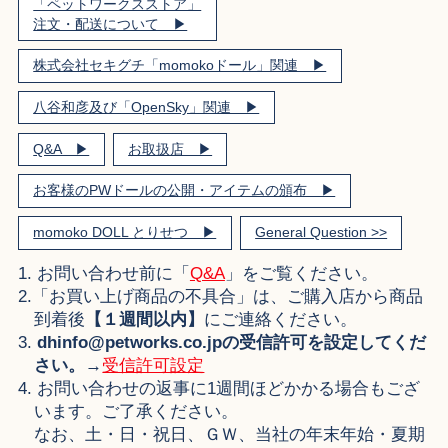
「ペットワークスストア」
注文・配送について ▶︎
株式会社セキグチ「momokoドール」関連 ▶︎
八谷和彦及び「OpenSky」関連 ▶︎
Q&A ▶︎
お取扱店 ▶︎
お客様のPWドールの公開・アイテムの頒布 ▶︎
momoko DOLL とりせつ ▶︎
General Question >>
1. お問い合わせ前に「
Q&A
」をご覧ください。
2.「お買い上げ商品の不具合」は、ご購入店から商品
到着後
【１週間以内】
にご連絡ください。
3.
dhinfo@petworks.co.jpの受信許可を設定してくだ
さい。
→
受信許可設定
4. お問い合わせの返事に1週間ほどかかる場合もござ
います。ご了承ください。
なお、土・日・祝日、ＧＷ、当社の年末年始・夏期