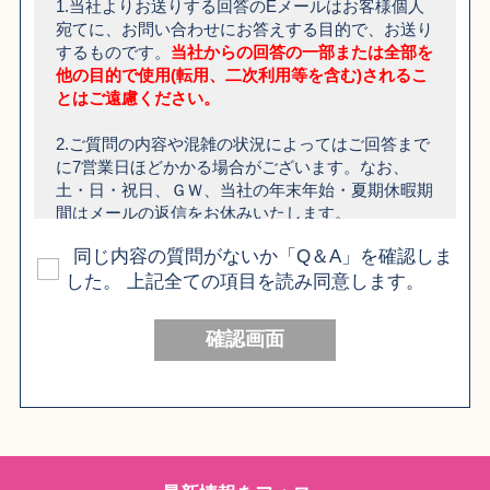
1.当社よりお送りする回答のEメールはお客様個人
宛てに、お問い合わせにお答えする目的で、お送り
するものです。
当社からの回答の一部または全部を
他の目的で使用(転用、二次利用等を含む)されるこ
とはご遠慮ください。
2.ご質問の内容や混雑の状況によってはご回答まで
に7営業日ほどかかる場合がございます。なお、
土・日・祝日、ＧＷ、当社の年末年始・夏期休暇期
間はメールの返信をお休みいたします。
同じ内容の質問がないか「Q＆A」を確認しま
3. 当社からEメールで回答がお届けできない場合
した。 上記全ての項目を読み同意します。
や、ご質問の内容によっては、お電話での確認をさ
せていただく場合がございます。
確認画面
4. ご質問内容によっては、お答えできない場合がご
ざいます。
5. お客様から、株式会社セキグチ、株式会社アゾン
インターナショナル等他社が提供する製品に関連す
るお問い合わせをいただいた場合、お問い合わせに
お答えする目的で、お客様の個人情報をそれらの会