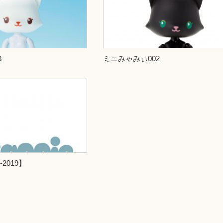
3
ミニみゃみぃ002
-2019】