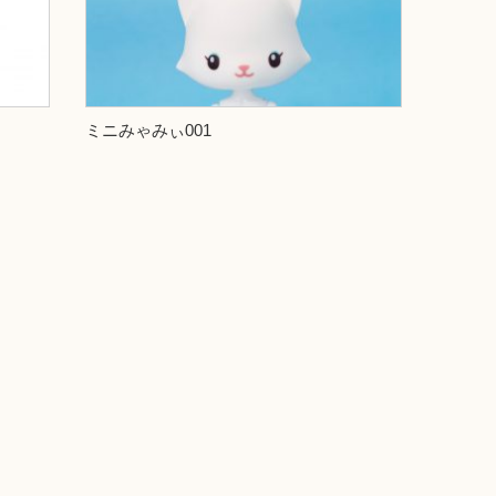
ミニみゃみぃ001