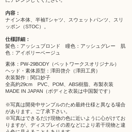
にアレンジしてください。
内容：
ナイン本体、半袖Tシャツ、スウェットパンツ、スリ
ッポン（STOC）。
仕様詳細：
髪色：アッシュブロンド 瞳色：アッシュグレー 肌
色：アイボリーベージュ
素体：PW-29BODY（ペットワークスオリジナル）
ヘッド・素体原型：澤田啓介（澤田工房）
衣装製作：関口妙子
全高約29cm PVC、POM、ABS樹脂、布製衣装
MADE IN JAPAN（ボディと衣装は中国製です）
※写真は開発中サンプルのため最終仕様と異なる場合
があります。ご了承下さい。
※写真はできるだけ現物の色に近いように心がけてお
りますが、ディスプレイの差などにより若干現物と違
う色に見えることもあります。