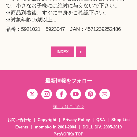
で、小さなお子様には絶対に与えないで下さい。
※商品到着後、すぐに中身をご確認下さい。
※対象年齢15歳以上 。
品番：5921021 5923047 JAN：4571239252486
INDEX
＞
最新情報をフォロー
詳しくはこちら >
お問い合わせ
Copyright
Privacy Policy
Q&A
Shop List
Events
momoko in 2001-2004
DOLL DIV. 2005-2019
PetWORKs TOP