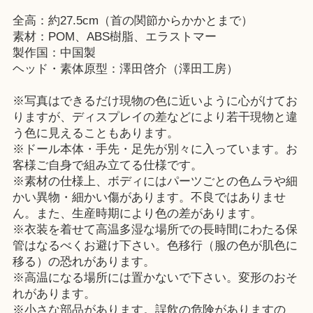
全高：約27.5cm（首の関節からかかとまで）
素材：POM、ABS樹脂、エラストマー
製作国：中国製
ヘッド・素体原型：澤田啓介（澤田工房）
※写真はできるだけ現物の色に近いように心がけてお
りますが、ディスプレイの差などにより若干現物と違
う色に見えることもあります。
※ドール本体・手先・足先が別々に入っています。お
客様ご自身で組み立てる仕様です。
※素材の仕様上、ボディにはパーツごとの色ムラや細
かい異物・細かい傷があります。不良ではありませ
ん。また、生産時期により色の差があります。
※衣装を着せて高温多湿な場所での長時間にわたる保
管はなるべくお避け下さい。色移行（服の色が肌色に
移る）の恐れがあります。
※高温になる場所には置かないで下さい。変形のおそ
れがあります。
※小さな部品があります。誤飲の危険がありますの