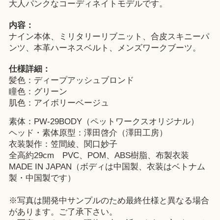
大人パンクなコーディネイトモデルです。
内容：
ナイン本体、ミリタリーリブニット、合皮スキニーパ
ンツ、本革ハーネスベルト、メンズワークブーツ。
仕様詳細：
髪色：ディープアッシュブロンド
瞳色：グリーン
肌色：アイボリーベージュ
素体：PW-29BODY（ペットワークスオリジナル）
ヘッド・素体原型：澤田啓介（澤田工房）
衣装製作：笠間綾、関口妙子
全高約29cm PVC、POM、ABS樹脂、布製衣装
MADE IN JAPAN（ボディは中国製、衣装はベトナム
製・中国製です）
※写真は開発中サンプルのため最終仕様と異なる場合
があります。ご了承下さい。