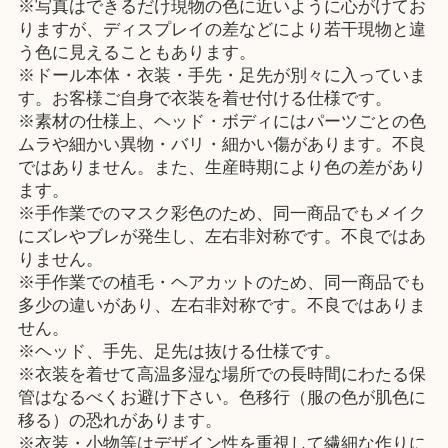
※写真はできるだけ現物の色に近いように心がけてお
りますが、ディスプレイの差などにより若干現物と違
う色に見えることもあります。
※ドール本体・衣装・手先・足先が別々に入っていま
す。お客様ご自身で衣装を着せ付ける仕様です。
※素材の仕様上、ヘッド・ボディにはパーツごとの色
ムラや細かい異物・バリ・細かい傷があります。不良
ではありません。また、生産時期により色の差があり
ます。
※手作業でのマスク彩色のため、同一商品でもメイク
にズレやブレが発生し、左右非対称です。不良ではあ
りません。
※手作業での植毛・ヘアカットのため、同一商品でも
多少の違いがあり、左右非対称です。不良ではありま
せん。
※ヘッド、手先、足先は抜ける仕様です。
※衣装を着せて高温多湿な場所での長時間にわたる保
管はなるべくお避け下さい。色移行（服の色が肌色に
移る）の恐れがあります。
※衣装・小物等はデザイン性を重視して繊細な作りに