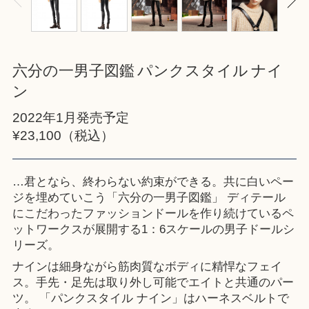
六分の一男子図鑑 パンクスタイル ナイ
ン
2022年1月発売予定
¥23,100（税込）
…君となら、終わらない約束ができる。共に白いペー
ジを埋めていこう「六分の一男子図鑑」 ディテール
にこだわったファッションドールを作り続けているペ
ットワークスが展開する1：6スケールの男子ドールシ
リーズ。
ナインは細身ながら筋肉質なボディに精悍なフェイ
ス。手先・足先は取り外し可能でエイトと共通のパー
ツ。 「パンクスタイル ナイン」はハーネスベルトで