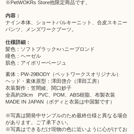
※
PetWOKRs Store
他限定商品です。
内容：
ナイン本体、ショートバルキーニット、合皮スキニー
パンツ、メンズワークブーツ。
仕様詳細：
髪色：ソフトブラック×ハニーブロンド
瞳色：ヘーゼル
肌色：アイボリーベージュ
素体：PW-29BODY（ペットワークスオリジナル）
ヘッド・素体原型：澤田啓介（澤田工房）
衣装製作：笠間綾、関口妙子
全高約29cm PVC、POM、ABS樹脂、布製衣装
MADE IN JAPAN（ボディと衣装は中国製です）
※写真は開発中サンプルのため最終仕様と異なる場合
があります。ご了承下さい。
※写真はできるだけ現物の色に近いように心がけてお