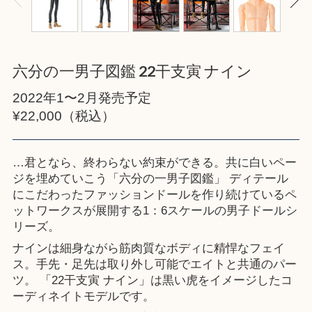
六分の一男子図鑑 22干支寅 ナイン
2022年1〜2月発売予定
¥22,000（税込）
…君となら、終わらない約束ができる。共に白いペー
ジを埋めていこう「六分の一男子図鑑」 ディテール
にこだわったファッションドールを作り続けているペ
ットワークスが展開する1：6スケールの男子ドールシ
リーズ。
ナインは細身ながら筋肉質なボディに精悍なフェイ
ス。手先・足先は取り外し可能でエイトと共通のパー
ツ。 「22干支寅 ナイン」は黒い虎をイメージしたコ
ーディネイトモデルです。