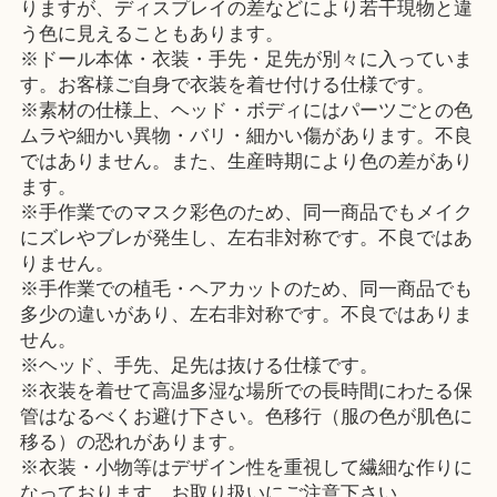
りますが、ディスプレイの差などにより若干現物と違
う色に見えることもあります。
※ドール本体・衣装・手先・足先が別々に入っていま
す。お客様ご自身で衣装を着せ付ける仕様です。
※素材の仕様上、ヘッド・ボディにはパーツごとの色
ムラや細かい異物・バリ・細かい傷があります。不良
ではありません。また、生産時期により色の差があり
ます。
※手作業でのマスク彩色のため、同一商品でもメイク
にズレやブレが発生し、左右非対称です。不良ではあ
りません。
※手作業での植毛・ヘアカットのため、同一商品でも
多少の違いがあり、左右非対称です。不良ではありま
せん。
※ヘッド、手先、足先は抜ける仕様です。
※衣装を着せて高温多湿な場所での長時間にわたる保
管はなるべくお避け下さい。色移行（服の色が肌色に
移る）の恐れがあります。
※衣装・小物等はデザイン性を重視して繊細な作りに
なっております。お取り扱いにご注意下さい。