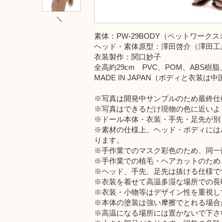
素体：PW-29BODY（ペットワーク
ヘッド・素体原型：澤田啓介（澤田工
衣装製作：関口妙子
全高約29cm PVC、POM、ABS樹
MADE IN JAPAN（ボディと衣装は
※写真は開発中サンプルのため最終仕
※写真はできるだけ現物の色に近いよ
※ドール本体・衣装・手先・足先が別
※素材の仕様上、ヘッド・ボディには
ります。
※手作業でのマスク彩色のため、同一
※手作業での植毛・ヘアカットのため
※ヘッド、手先、足先は抜ける仕様で
※衣装を着せて高温多湿な場所での長
※衣装・小物等はデザイン性を重視し
※本体の塗装は強い摩擦でとれる場合
※高温になる場所には置かないで下さ