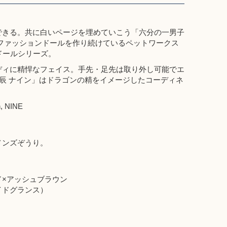
できる。共に白いページを埋めていこう「六分の一男子
ファッションドールを作り続けているペットワークス
ドールシリーズ。
ディに精悍なフェイス。手先・足先は取り外し可能でエ
支 辰 ナイン」はドラゴンの精をイメージしたコーディネ
, NINE
メンズぞうり。
×アッシュブラウン
イドグランス）