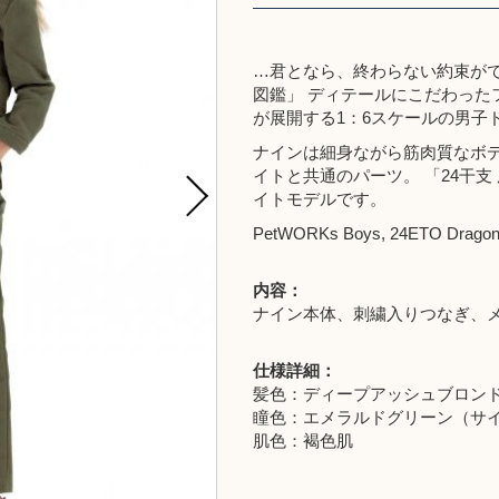
…君となら、終わらない約束が
図鑑」 ディテールにこだわった
が展開する1：6スケールの男子
ナインは細身ながら筋肉質なボ
イトと共通のパーツ。 「24干
イトモデルです。
PetWORKs Boys, 24ETO Dragon
内容：
ナイン本体、刺繍入りつなぎ、
仕様詳細：
髪色：ディープアッシュブロンド
瞳色：エメラルドグリーン（サ
肌色：褐色肌