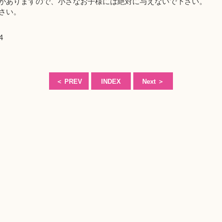
がありますので、小さなお子様には絶対に与えないで下さい。
さい。
4
＜
PREV
INDEX
Next
＞