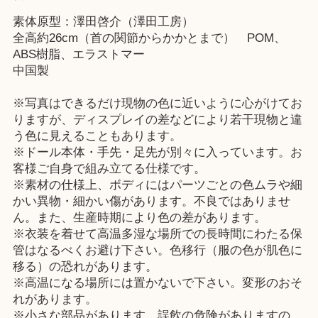
素体原型：澤田啓介（澤田工房）
全高約26cm（首の関節からかかとまで） POM、
ABS樹脂、エラストマー
中国製
※写真はできるだけ現物の色に近いように心がけてお
りますが、ディスプレイの差などにより若干現物と違
う色に見えることもあります。
※ドール本体・手先・足先が別々に入っています。お
客様ご自身で組み立てる仕様です。
※素材の仕様上、ボディにはパーツごとの色ムラや細
かい異物・細かい傷があります。不良ではありませ
ん。また、生産時期により色の差があります。
※衣装を着せて高温多湿な場所での長時間にわたる保
管はなるべくお避け下さい。色移行（服の色が肌色に
移る）の恐れがあります。
※高温になる場所には置かないで下さい。変形のおそ
れがあります。
※小さな部品があります。誤飲の危険がありますの