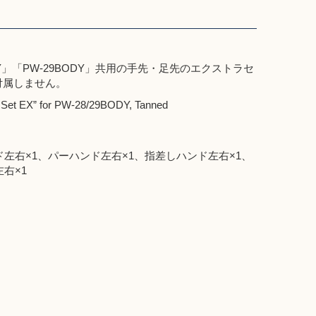
Y」「PW-29BODY」共用の手先・足先のエクストラセ
付属しません。
Set EX” for PW-28/29BODY, Tanned
左右×1、パーハンド左右×1、指差しハンド左右×1、
右×1