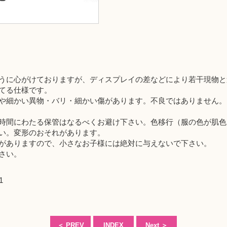
うに心がけておりますが、ディスプレイの差などにより若干現物と
てる仕様です。
や細かい異物・バリ・細かい傷があります。不良ではありません。
時間にわたる保管はなるべくお避け下さい。色移行（服の色が肌色
い。変形のおそれがあります。
がありますので、小さなお子様には絶対に与えないで下さい。
さい。
1
＜
PREV
INDEX
Next
＞