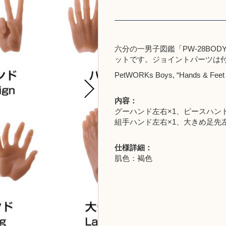
六分の一男子図鑑「PW-28BOD
ットです。ジョイントパーツは
PetWORKs Boys, “Hands & Feet 
内容：
グーハンド左右×1、ピースハンド
組手ハンド左右×1、大きめ足先左
仕様詳細：
肌色：褐色