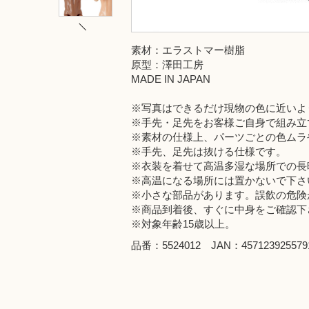
素材：エラストマー樹脂
原型：澤田工房
MADE IN JAPAN
※写真はできるだけ現物の色に近いよ
※手先・足先をお客様ご自身で組み立
※素材の仕様上、パーツごとの色ムラ
※手先、足先は抜ける仕様です。
※衣装を着せて高温多湿な場所での長
※高温になる場所には置かないで下さ
※小さな部品があります。誤飲の危険
※商品到着後、すぐに中身をご確認下
※対象年齢15歳以上。
品番：5524012 JAN：457123925579