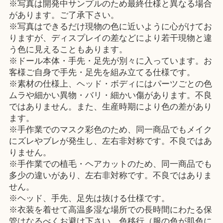
※写真は開発中サンプルのため最終仕様と異なる場合
があります。ご了承下さい。
※写真はできるだけ現物の色に近いように心がけてお
りますが、ディスプレイの差などにより若干現物と違
う色に見えることもあります。
※ドール本体・手先・足先が別々に入っています。お
客様ご自身で手先・足先を組み立てる仕様です。
※素材の仕様上、ヘッド・ボディにはパーツごとの色
ムラや細かい異物・バリ・細かい傷があります。不良
ではありません。また、生産時期により色の差があり
ます。
※手作業でのマスク彩色のため、同一商品でもメイク
にズレやブレが発生し、左右非対称です。不良ではあ
りません。
※手作業での植毛・ヘアカットのため、同一商品でも
多少の違いがあり、左右非対称です。不良ではありま
せん。
※ヘッド、手先、足先は抜ける仕様です。
※衣装を着せて高温多湿な場所での長時間にわたる保
管はなるべくお避け下さい。色移行（服の色が肌色に