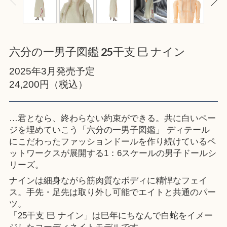
六分の一男子図鑑 25干支 巳 ナイン
2025年3月発売予定
24,200円（税込）
…君となら、終わらない約束ができる。共に白いペー
ジを埋めていこう「六分の一男子図鑑」 ディテール
にこだわったファッションドールを作り続けているペ
ットワークスが展開する1：6スケールの男子ドールシ
リーズ。
ナインは細身ながら筋肉質なボディに精悍なフェイ
ス。手先・足先は取り外し可能でエイトと共通のパー
ツ。
「25干支 巳 ナイン」は巳年にちなんで白蛇をイメー