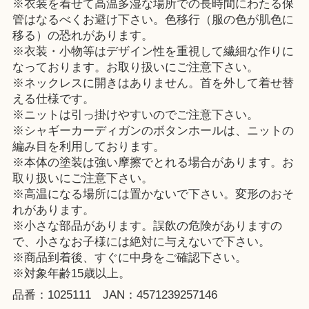
※衣装を着せて高温多湿な場所での長時間にわたる保
管はなるべくお避け下さい。色移行（服の色が肌色に
移る）の恐れがあります。
※衣装・小物等はデザイン性を重視して繊細な作りに
なっております。お取り扱いにご注意下さい。
※ネックレスに開きはありません。首を外して着せ替
える仕様です。
※ニットは引っ掛けやすいのでご注意下さい。
※シャギーカーディガンのボタンホールは、ニットの
編み目を利用しております。
※本体の塗装は強い摩擦でとれる場合があります。お
取り扱いにご注意下さい。
※高温になる場所には置かないで下さい。変形のおそ
れがあります。
※小さな部品があります。誤飲の危険がありますの
で、小さなお子様には絶対に与えないで下さい。
※商品到着後、すぐに中身をご確認下さい。
※対象年齢15歳以上。
品番：1025111 JAN：4571239257146