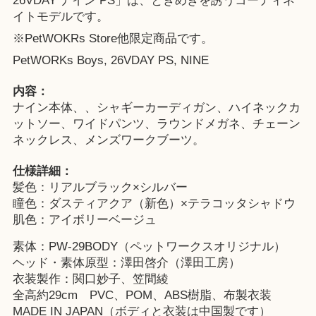
26VDAY ナイン PS」は、ときめきを誘うコーディネ
イトモデルです。
※
PetWOKRs Store
他限定商品です。
PetWORKs Boys, 26VDAY PS, NINE
内容：
ナイン本体、、シャギーカーディガン、ハイネックカ
ットソー、ワイドパンツ、ラウンドメガネ、チェーン
ネックレス、メンズワークブーツ。
仕様詳細：
髪色：リアルブラック×シルバー
瞳色：ダスティアクア（新色）×テラコッタシャドウ
肌色：アイボリーベージュ
素体：PW-29BODY（ペットワークスオリジナル）
ヘッド・素体原型：澤田啓介（澤田工房）
衣装製作：関口妙子、笠間綾
全高約29cm PVC、POM、ABS樹脂、布製衣装
MADE IN JAPAN（ボディと衣装は中国製です）