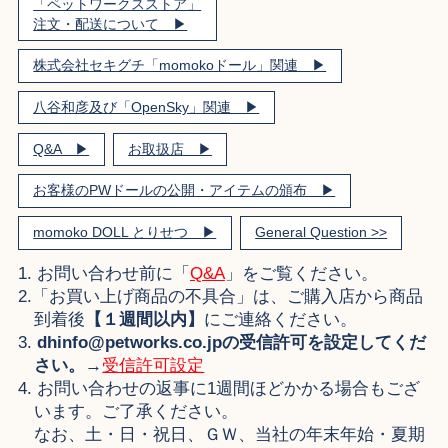
「ペットワークスストア」
注文・配送について ▶︎
株式会社セキグチ「momokoドール」関連 ▶︎
八谷和彦及び「OpenSky」関連 ▶︎
Q&A ▶︎
お取扱店 ▶︎
お客様のPWドールの公開・アイテムの頒布 ▶︎
momoko DOLL とりせつ ▶︎
General Question >>
1. お問い合わせ前に「
Q&A
」をご覧ください。
2.「お買い上げ商品の不具合」は、ご購入店から商品
到着後
【１週間以内】
にご連絡ください。
3.
dhinfo@petworks.co.jpの受信許可を設定してくだ
さい。
→
受信許可設定
4. お問い合わせの返事に1週間ほどかかる場合もござ
います。ご了承ください。
なお、土・日・祝日、ＧＷ、当社の年末年始・夏期