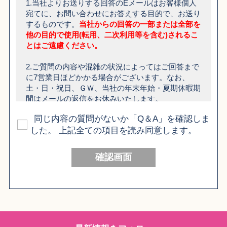
1.当社よりお送りする回答のEメールはお客様個人
宛てに、お問い合わせにお答えする目的で、お送り
するものです。
当社からの回答の一部または全部を
他の目的で使用(転用、二次利用等を含む)されるこ
とはご遠慮ください。
2.ご質問の内容や混雑の状況によってはご回答まで
に7営業日ほどかかる場合がございます。なお、
土・日・祝日、ＧＷ、当社の年末年始・夏期休暇期
間はメールの返信をお休みいたします。
同じ内容の質問がないか「Q＆A」を確認しま
3. 当社からEメールで回答がお届けできない場合
した。 上記全ての項目を読み同意します。
や、ご質問の内容によっては、お電話での確認をさ
せていただく場合がございます。
確認画面
4. ご質問内容によっては、お答えできない場合がご
ざいます。
5. お客様から、株式会社セキグチ、株式会社アゾン
インターナショナル等他社が提供する製品に関連す
るお問い合わせをいただいた場合、お問い合わせに
お答えする目的で、お客様の個人情報をそれらの会