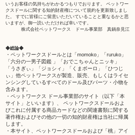
いうお客様の気持ちがわかるつもりでおります。 ペットワー
クスドールに関する知的財産権について規約を更新致しまし
た。 すでに皆様にご留意いただいていることと重なるかと思
いますが、御一読いただければ幸いです。
株式会社ペットワークス ドール事業部 真鍋奈見江
◆総論◆
・ペットワークスドールとは「momoko」「ruruko」
「六分の一男子図鑑 」「おでこちゃんとニッキ」
「うさぎぃ」「ジョシィ」「くまボーロ」「ひつじ
ぃ」他ペットワークスが製造、販売、もしくはライセ
ンシングしているすべてのドール及びパーツ・小物を
含みます。
・ペットワークス ドール事業部のサイト（以下「本
サイト」といいます）、 ペットワークスドールおよ
びこれに付属する商品カードなどの関連書類に関する
著作権およびその他の一切の知的財産権は当社に帰属
します。
・本サイト、ペットワークスドールおよび「桃」アイ