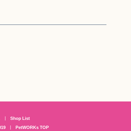
A
Shop List
019
PetWORKs TOP