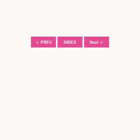
＜
PREV
INDEX
Next
＞