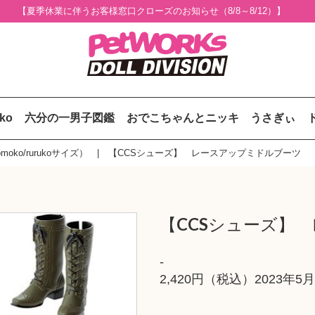
【夏季休業に伴うお客様窓口クローズのお知らせ（8/8～8/12）】
uko
六分の一男子図鑑
おでこちゃんとニッキ
うさぎぃ
oko/rurukoサイズ）
【CCSシューズ】 レースアップミドルブーツ
【CCSシューズ】
-
2,420円（税込）2023年5