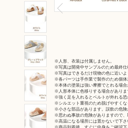
※人形、衣装は付属しません。
※写真は開発中サンプルのため最終仕
※写真はできるだけ現物の色に近いよ
※各パーツは手作業で製作のため個体
※本体の塗装は強い摩擦でとれる場合
※人形本体に色移りする場合がありま
※強く足を入れるとベルトが外れる恐
※シルエット重視のため脱げやすくな
※小さな部品があります。誤飲の危険
※思わぬ事故の危険がありますので、
※高温になる場所には置かないで下さ
※商品到着後、すぐに中身をご確認下