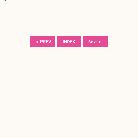
＜
PREV
INDEX
Next
＞