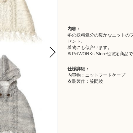
内容：
冬の妖精気分の暖かなニットの
セント。
着物にも似合います。
※PetWORKs Store他限定商品
仕様詳細：
内容物：ニットフードケープ
衣装製作：笠間綾