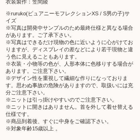
衣装製作：笠間綾
※ruruko(ピュアニーモフレクションXS / S男の子)サ
イズ
※写真は開発中サンプルのため最終仕様と異なる場合
があります。ご了承下さい。
※写真はできるだけ現物の色に近いように心がけてお
りますが、ディスプレイの差などにより若干現物と違
う色に見えることもあります。
※衣装・小物等の色が、人形本体に色移りする場合が
あります。ご注意下さい。
※デザイン性を重視して繊細な作りになっておりま
す。思わぬ事故の危険がありますので、取扱いには充
分ご注意下さい。
※ニットは引っ掛けやすいのでご注意下さい。
※ニットに開きはありません。首を外して着せ替える
仕様です。
※商品到着後、すぐに中身をご確認下さい。
※対象年齢15歳以上 。