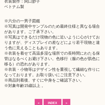
衣装製作：関口妙子
ベトナム製
※六分の一男子図鑑
※写真は開発中サンプルのため最終仕様と異なる場合
があります。ご了承下さい。
※写真はできるだけ現物の色に近いように心がけてお
りますが、ディスプレイの差などにより若干現物と違
う色に見えることもあります。
※衣装を着せて高温多湿な場所での長時間にわたる保
管はなるべくお避け下さい。色移行（服の色が肌色に
移る）の恐れがあります。
※衣装・小物等はデザイン性を重視して繊細な作りに
なっております。お取り扱いにご注意下さい。
※商品到着後、すぐに中身をご確認下さい。
※対象年齢15歳以上 。
＜
INDEX
＞