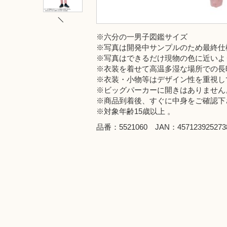
※六分の一男子図鑑サイズ
※写真は開発中サンプルのため最終仕
※写真はできるだけ現物の色に近いよ
※衣装を着せて高温多湿な場所での長
※衣装・小物等はデザイン性を重視し
※ビッグパーカーに開きはありません
※商品到着後、すぐに中身をご確認下
※対象年齢15歳以上 。
品番：5521060 JAN：457123925273