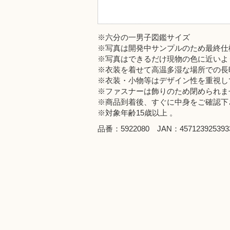
※六分の一男子図鑑サイズ
※写真は開発中サンプルのため最終仕
※写真はできるだけ現物の色に近いよ
※衣装を着せて高温多湿な場所での長
※衣装・小物等はデザイン性を重視し
※ファスナーは飾りのため閉められま
※商品到着後、すぐに中身をご確認下
※対象年齢15歳以上 。
品番：5922080 JAN：457123925393