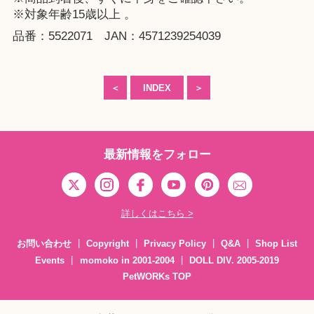
※対象年齢15歳以上 。
品番：5522071 JAN：4571239254039
＜
INDEX
＞
最新情報をフォロー
詳しくはこちら >
お問い合わせ
Copyright
Privacy Policy
Q&A
Shop List
Events
momoko in 2001-2004
DOLL DIV. 2005-2019
PetWORKs TOP