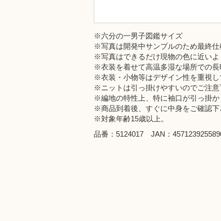
※六分の一男子図鑑サイズ
※写真は開発中サンプルのため最終仕
※写真はできるだけ現物の色に近いよ
※衣装を着せて高温多湿な場所での長
※衣装・小物等はデザイン性を重視し
※ニットは引っ掛けやすいのでご注意
※編地の特性上、特に袖口が引っ掛か
※商品到着後、すぐに中身をご確認下
※対象年齢15歳以上。
品番：5124017 JAN：457123925589