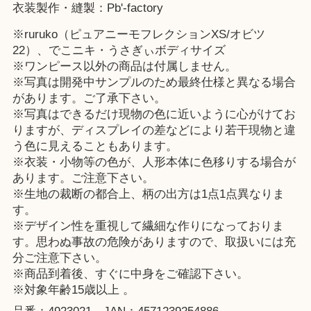
衣装製作・縫製：Pb'-factory
※ruruko（ピュアニーモフレクションXS/オビツ
22）、でこニキ・うさぎぃボディサイズ
※ワンピース以外の商品は付属しません。
※写真は開発中サンプルのため最終仕様と異なる場合
があります。ご了承下さい。
※写真はできるだけ現物の色に近いように心がけてお
りますが、ディスプレイの差などにより若干現物と違
う色に見えることもあります。
※衣装・小物等の色が、人形本体に色移りする場合が
あります。ご注意下さい。
※生地の裁断の都合上、柄の出方は1点1点異なりま
す。
※デザイン性を重視して繊細な作りになっておりま
す。思わぬ事故の危険がありますので、取扱いには充
分ご注意下さい。
※商品到着後、すぐに中身をご確認下さい。
※対象年齢15歳以上 。