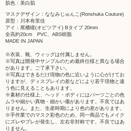
肌色：美白肌
マスクデザイン：ななみじゅんこ(Ronshuka Couture)
原型：川本有里佳
アイ：尾櫃瞳(オビツアイ) Bタイプ 20mm
全高約20cm PVC、ABS樹脂
MADE IN JAPAN
※衣装、靴、ウィッグは付属しません。
※写真は開発中サンプルのため最終仕様と異なる場合
があります。ご了承下さい。
※写真はできるだけ現物の色に近いように心がけてお
りますが、ディスプレイの差などにより若干現物と違
う色に見えることもあります。
※素材の仕様上、ヘッド・ボディにはパーツごとの色
ムラや細かい異物・細かい傷があります。不良ではあ
りません。また、生産時期により色の差があります。
※手作業でのマスク彩色のため、同一商品でもメイク
にズレやブレが発生し、左右非対称です。不良ではあ
りません。