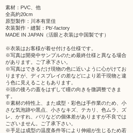
素材：PVC、他
全高約20cm
原型製作：川本有里佳
衣装製作・縫製：Pb'-factory
MADE IN JAPAN（活眼と衣装は中国製です）
※衣装はお客様が着せ付ける仕様です。
※写真は開発中サンプルのため最終仕様と異なる場合
があります。ご了承下さい。
※写真はできるだけ現物の色に近いように心がけてお
りますが、ディスプレイの差などにより若干現物と違
う色に見えることもあります。
※頭の後ろの蓋をはずして瞳の向きを微調整できま
す。
※素材の特性上、また成型・彩色は手作業のため、小
さな気泡跡や黒点、小さなキズ、テカリ、色ムラ、ズ
レ、かすれ、バリなどの個体差がありますが不良では
ございません。ご了承下さい。
※手足は成型の温度条件等により伸縮が生じるため若