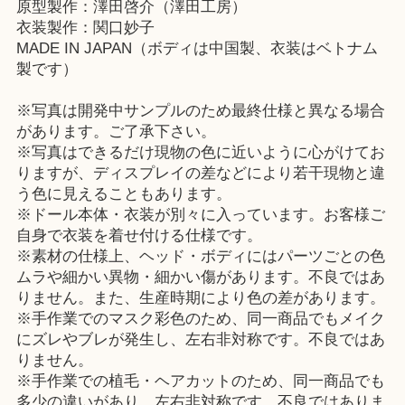
原型製作：澤田啓介（澤田工房）
衣装製作：関口妙子
MADE IN JAPAN（ボディは中国製、衣装はベトナム
製です）
※写真は開発中サンプルのため最終仕様と異なる場合
があります。ご了承下さい。
※写真はできるだけ現物の色に近いように心がけてお
りますが、ディスプレイの差などにより若干現物と違
う色に見えることもあります。
※ドール本体・衣装が別々に入っています。お客様ご
自身で衣装を着せ付ける仕様です。
※素材の仕様上、ヘッド・ボディにはパーツごとの色
ムラや細かい異物・細かい傷があります。不良ではあ
りません。また、生産時期により色の差があります。
※手作業でのマスク彩色のため、同一商品でもメイク
にズレやブレが発生し、左右非対称です。不良ではあ
りません。
※手作業での植毛・ヘアカットのため、同一商品でも
多少の違いがあり、左右非対称です。不良ではありま