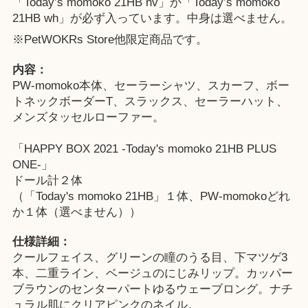
「Today’s momoko 21HB nv」か「Today’s momoko
21HB wh」が必ず入っています。中身は選べません。
※
PetWOKRs Store
他限定商品です。
内容：
PW-momoko本体、セーラーシャツ、スカーフ、ボー
トネックボーダーT、スラックス、セーラーハット、
メンズタッセルローファー。
「HAPPY BOX 2021 -Today's momoko 21HB PLUS
ONE-」
ドール計２体
（「Today's momoko 21HB」１体、PW-momokoどれ
か１体（選べません））
仕様詳細：
クールフェイス、グリーンの瞳のうる目、下マツゲ3
本、二重ライン、ベージュのにじみリップ。カッパー
ブラウンのセンターパートゆるウェーブロング。ナチ
ュラル肌にクリアピンクのネイル。