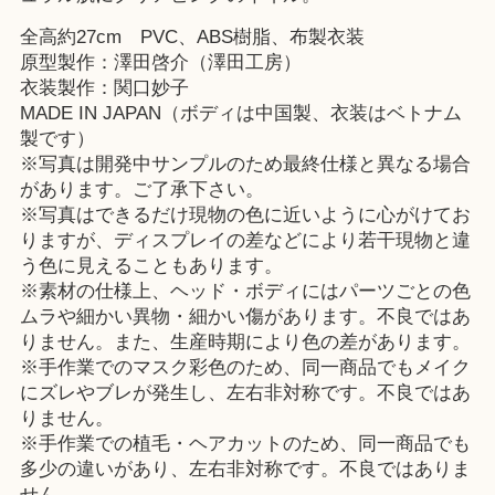
全高約27cm PVC、ABS樹脂、布製衣装
原型製作：澤田啓介（澤田工房）
衣装製作：関口妙子
MADE IN JAPAN（ボディは中国製、衣装はベトナム
製です）
※写真は開発中サンプルのため最終仕様と異なる場合
があります。ご了承下さい。
※写真はできるだけ現物の色に近いように心がけてお
りますが、ディスプレイの差などにより若干現物と違
う色に見えることもあります。
※素材の仕様上、ヘッド・ボディにはパーツごとの色
ムラや細かい異物・細かい傷があります。不良ではあ
りません。また、生産時期により色の差があります。
※手作業でのマスク彩色のため、同一商品でもメイク
にズレやブレが発生し、左右非対称です。不良ではあ
りません。
※手作業での植毛・ヘアカットのため、同一商品でも
多少の違いがあり、左右非対称です。不良ではありま
せん。