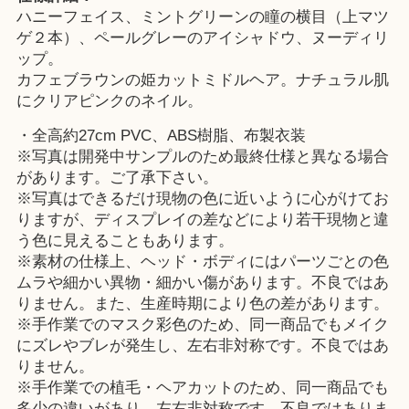
ハニーフェイス、ミントグリーンの瞳の横目（上マツ
ゲ２本）、ペールグレーのアイシャドウ、ヌーディリ
ップ。
カフェブラウンの姫カットミドルヘア。ナチュラル肌
にクリアピンクのネイル。
・全高約27cm PVC、ABS樹脂、布製衣装
※写真は開発中サンプルのため最終仕様と異なる場合
があります。ご了承下さい。
※写真はできるだけ現物の色に近いように心がけてお
りますが、ディスプレイの差などにより若干現物と違
う色に見えることもあります。
※素材の仕様上、ヘッド・ボディにはパーツごとの色
ムラや細かい異物・細かい傷があります。不良ではあ
りません。また、生産時期により色の差があります。
※手作業でのマスク彩色のため、同一商品でもメイク
にズレやブレが発生し、左右非対称です。不良ではあ
りません。
※手作業での植毛・ヘアカットのため、同一商品でも
多少の違いがあり、左右非対称です。不良ではありま