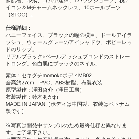
き肌着、帯揚、ゴム伊達締、Tバックショーツ、桃ア
イコン＆Mチャームネックレス、10ホールブーツ
（STOC）。
仕様詳細：
ハニーフェイス、ブラックの瞳の横目、ドールアイラ
ッシュ、ウォームグレーのアイシャドウ、ポピーレッ
ドのリップ。
リアルブラック×ペールアッシュブロンドのストレー
トロング。色白肌にブラックのネイル。
素体：セキグチmomokoボディMB02
全高約27cm PVC、ABS樹脂、布製衣装
原型製作：澤田啓介（澤田工房）
衣装製作：鈴木あかね
MADE IN JAPAN（ボディは中国製、衣装はベトナム
製です）
※写真は開発中サンプルのため最終仕様と異なりま
す。ご了承下さい。