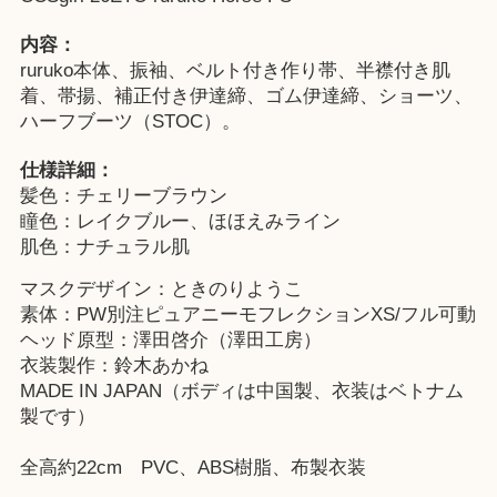
内容：
ruruko本体、振袖、ベルト付き作り帯、半襟付き肌
着、帯揚、補正付き伊達締、ゴム伊達締、ショーツ、
ハーフブーツ（STOC）。
仕様詳細：
髪色：チェリーブラウン
瞳色：レイクブルー、ほほえみライン
肌色：ナチュラル肌
マスクデザイン：ときのりようこ
素体：PW別注ピュアニーモフレクションXS/フル可動
ヘッド原型：澤田啓介（澤田工房）
衣装製作：鈴木あかね
MADE IN JAPAN（ボディは中国製、衣装はベトナム
製です）
全高約22cm PVC、ABS樹脂、布製衣装