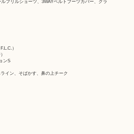
ルフリルショーツ、3WAYベルトブーツカバー、クラ
L.C.）
房）
ョンS
みライン、そばかす、鼻の上チーク