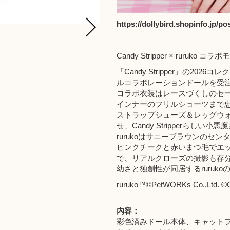
https://dollybird.shopinfo.jp/p
Candy Stripper × ruruko 
「
Candy Stripper
」の2026コレ
ルコラボレーションドールを受
コラボ衣装はレースづくしのセ
インナーのフリルショーツまで
ストラップシューズ＆レッグウォ
せ、Candy Stripperらし
rurukoはサニーブラウンの
ピンクチークと赤いまつ毛でエ
で、リアルクローズの撮影も存
幼さと独創性が同居するruru
ruruko™©PetWORKs Co.,Ltd. ©︎C
内容：
彩色済みドール本体、キャット