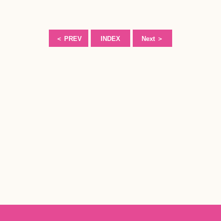
＜
PREV
INDEX
Next
＞