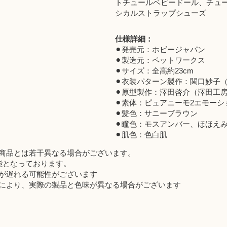
トチュールベビードール、チュー
シカルストラップシューズ
仕様詳細：
⚫︎発売元：ホビージャパン
⚫︎製造元：ペットワークス
⚫︎サイズ：全高約23cm
⚫︎衣装パターン製作：関口妙子（F.
⚫︎原型製作：澤田啓介（澤田工
⚫︎素体：ピュアニーモ2エモーシ
⚫︎髪色：サニーブラウン
⚫︎瞳色：モスアンバー、ほほえ
⚫︎肌色：色白肌
商品とは若干異なる場合がございます。
能となっております。
が遅れる可能性がございます
により、実際の製品と色味が異なる場合がございます