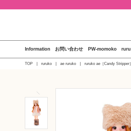
Information
お問い合わせ
PW-momoko
rur
TOP
ruruko
ae ruruko
ruruko ae［Candy Stripper