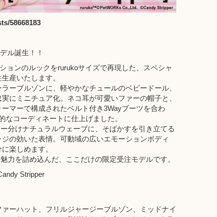
osts/58668183
コラボモデル誕生！！
クションのルックをrurukoサイズで再現した、スペシャ
注生産いたします。
ーラーブルゾンに、軽やかなチュールのベビードール、
忠実にミニチュア化。ネコ耳が可愛いファーの帽子と、
ーマーで構成されたベルト付き3Wayブーツを合わ
い小悪魔的なコーディネートに仕上げました。
センター分けナチュラルウェーブに、そばかすを引き立てる
ッジの効いた表情。可動域の広いエモーションボディ
分に楽しめます。
koの魅力を詰め込んだ、ここだけの限定受注モデルです。
andy Stripper
ファーハット、フリルジャージーブルゾン、ミッドナイ