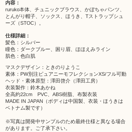
内容：
ruruko本体、チュニックブラウス、かぼちゃパンツ、
とんがり帽子、ソックス、ほうき、Tストラップシュ
ーズ（STOC）。
仕様詳細：
髪色：シルバー
瞳色：ダークブルー、困り眉、ほほえみライン
肌色：色白肌
マスクデザイン：ときのりようこ
素体：PW別注ピュアニーモフレクションXS/フル可動
ヘッド・素体原型：澤田啓介（澤田工房）
衣装製作：鈴木あかね
全高約22cm PVC、ABS樹脂、布製衣装
MADE IN JAPAN（ボディは中国製、衣装・ほうきは
ベトナム製です）
※写真は開発中サンプルのため最終仕様と異なる場合
があります。ご了承下さい。