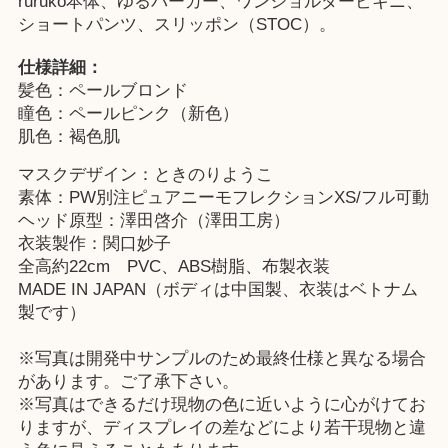
ruruko本体、ゆるパーカー、ワンショルダービキニ、
ショートパンツ、スリッポン（STOC）。
仕様詳細：
髪色：ペールブロンド
瞳色：ペールピンク（新色）
肌色：褐色肌
マスクデザイン：ときのりようこ
素体：PW別注ピュアニーモフレクションXS/フル可動
ヘッド原型：澤田啓介（澤田工房）
衣装製作：関口妙子
全高約22cm PVC、ABS樹脂、布製衣装
MADE IN JAPAN（ボディは中国製、衣装はベトナム
製です）
※写真は開発中サンプルのため最終仕様と異なる場合
があります。ご了承下さい。
※写真はできるだけ現物の色に近いように心がけてお
りますが、ディスプレイの差などにより若干現物と違