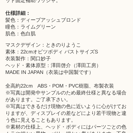
ッド固定補助ワッシャ。
仕様詳細：
髪色：ディープアッシュブロンド
瞳色：ライムグリーン
肌色：色白肌
マスクデザイン：ときのりようこ
素体：22cmオビツボディ バストサイズS
衣装製作：関口妙子
ヘッド・素体原型：澤田啓介（澤田工房）
MADE IN JAPAN（衣装は中国製です）
全高約22cm ABS・POM・PVC樹脂、布製衣装
※写真は開発中サンプルのため最終仕様と異なる場合
があります。ご了承下さい。
※写真はできるだけ現物の色に近いように心がけてお
りますが、ディスプレイの差などにより若干現物と違
う色に見えることもあります。
※素材の仕様上、ヘッド・ボディにはパーツごとの色