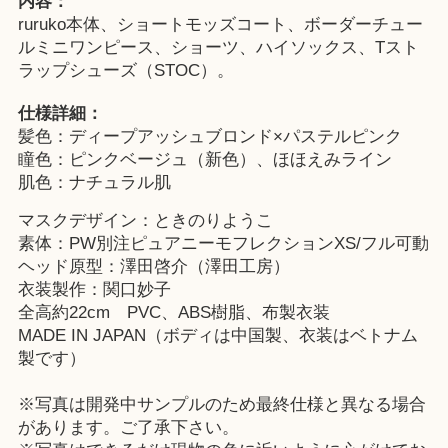
内容：
ruruko本体、ショートモッズコート、ボーダーチュー
ルミニワンピース、ショーツ、ハイソックス、Tスト
ラップシューズ（STOC）。
仕様詳細：
髪色：ディープアッシュブロンド×パステルピンク
瞳色：ピンクベージュ（新色）、ほほえみライン
肌色：ナチュラル肌
マスクデザイン：ときのりようこ
素体：PW別注ピュアニーモフレクションXS/フル可動
ヘッド原型：澤田啓介（澤田工房）
衣装製作：関口妙子
全高約22cm PVC、ABS樹脂、布製衣装
MADE IN JAPAN（ボディは中国製、衣装はベトナム
製です）
※写真は開発中サンプルのため最終仕様と異なる場合
があります。ご了承下さい。