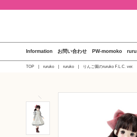
Information
お問い合わせ
PW-momoko
rur
TOP
ruruko
ruruko
りんご園のruruko F.L.C. ver.