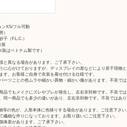
ンXS/フル可動
房）
（F.L.C.）
衣装
製、衣装はベトナム製です）
様と異なる場合があります。ご了承下さい。
うに心がけておりますが、ディスプレイの差などにより若干現物と
ます。お客様ご自身で衣装を着せ付ける仕様です。
パーツごとの色ムラや細かい異物・細かい傷があります。不良では
商品でもメイクにズレやブレが発生し、左右非対称です。不良では
、同一商品でも多少の違いがあり、左右非対称です。不良ではあり
装・小物等の色が、人形本体に色移りする場合があります。ご注意下さい
て繊細な作りになっております。お取り扱いにご注意下さい。
個体差があります。ご了承下さい。