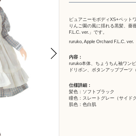
ピュアニーモボディXS+ペットワ
りんご園の風に揺れる黒髪、薔薇色
F.L.C. ver.」です。
ruruko, Apple Orchard F.L.C. ver.
内容：
ruruko本体、ちょうちん袖
ドリボン、ボタンアップブーツ（
仕様詳細：
髪色：ソフトブラック
瞳色：スレートグレー（サイド
肌色：色白肌