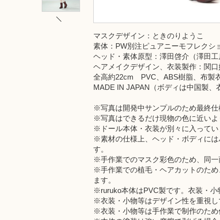
マスクデザイン：ときのりようこ
素体：PW別注ピュアニーモフレクショ
ヘッド・素体原型：澤田啓介（澤田工
ヘアメイクデザイン、衣装製作：関口妙子
全高約22cm PVC、ABS樹脂、布製
MADE IN JAPAN（ボディは中国
※写真は開発中サンプルのため最終仕
※写真はできるだけ現物の色に近いよ
※ドール本体・衣装が別々に入ってい
※素材の仕様上、ヘッド・ボディには
す。
※手作業でのマスク彩色のため、同一
※手作業での植毛・ヘアカットのため
ます。
※ruruko本体はPVC製です。衣
※衣装・小物等はデザイン性を重視し
※衣装・小物等は手作業で制作のため