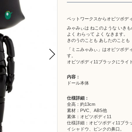
ペットワークスからオビツボディ
みゃみぃは ねこのような いき
よく わらって よく なきます。
きのうのことも あしたのことも 
「ミニみゃみぃ」はオビツボディ
す。
オビツボディ11ブラックにライ
内容：
ドール本体
仕様詳細：
全高：約13cm
素材：PVC、ABS他
素体：オビツボディ11
仕様詳細：オビツボディ11ブラ
イシャドウ、ピンクの鼻口。