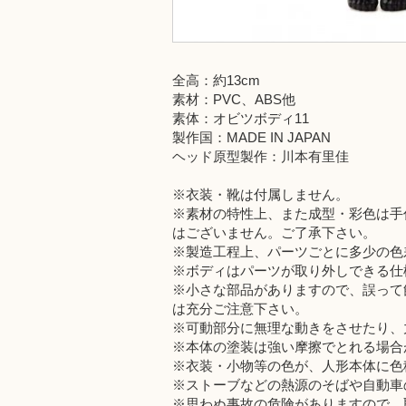
全高：約13cm
素材：PVC、ABS他
素体：オビツボディ11
製作国：MADE IN JAPAN
ヘッド原型製作：川本有里佳
※衣装・靴は付属しません。
※素材の特性上、また成型・彩色は手
はございません。ご了承下さい。
※製造工程上、パーツごとに多少の色
※ボディはパーツが取り外しできる仕
※小さな部品がありますので、誤って
は充分ご注意下さい。
※可動部分に無理な動きをさせたり、
※本体の塗装は強い摩擦でとれる場合
※衣装・小物等の色が、人形本体に色
※ストーブなどの熱源のそばや自動車
※思わぬ事故の危険がありますので、