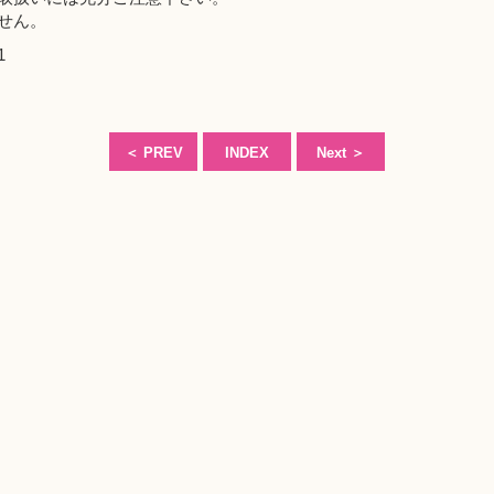
せん。
1
＜
PREV
INDEX
Next
＞