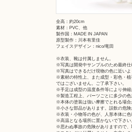
全高：約20cm
素材：PVC、他
製作国：MADE IN JAPAN
原型製作：川本有里佳
フェイスデザイン：nico/竜田
※衣装、靴は付属しません。
※写真は開発中サンプルのため最終仕
※写真はできるだけ現物の色に近いよ
※素材の特性上、また成型・彩色・植
ではございません。ご了承下さい。
※手足は成型の温度条件等により伸縮
※製造工程上、パーツごとに多少の色
※本体の塗装は強い摩擦でとれる場合
※小さな部品があります。誤飲の危険
※衣装・小物等の色が、人形本体に色
※高温となる場所に置かないで下さい
※思わぬ事故の危険がありますので、