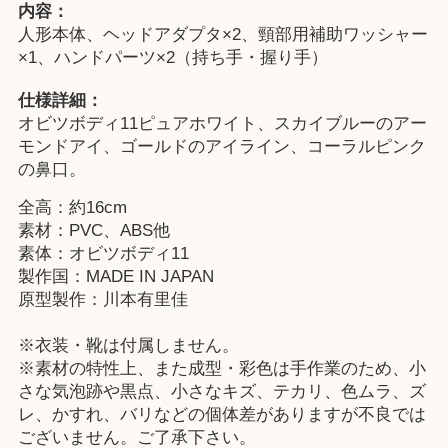
内容：
人形本体、ヘッドアダプタ×2、頸部用補助ワッシャー
×1、ハンドパーツ×2（持ち手・握り手）
仕様詳細：
オビツボディ11ピュアホワイト、スカイブルーのアー
モンドアイ、ゴールドのアイライン、コーラルピンク
の鼻口。
全高：約16cm
素材：PVC、ABS他
素体：オビツボディ11
製作国：MADE IN JAPAN
原型製作：川本有里佳
※衣装・靴は付属しません。
※素材の特性上、また成型・彩色は手作業のため、小
さな気泡跡や黒点、小さなキズ、テカリ、色ムラ、ズ
レ、かすれ、バリなどの個体差がありますが不良では
ございません。ご了承下さい。