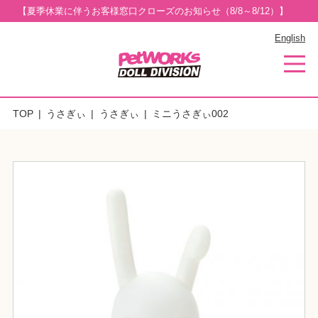
【夏季休業に伴うお客様窓口クローズのお知らせ（8/8～8/12）】
English
TOP
うさぎぃ
うさぎぃ
ミニうさぎぃ002