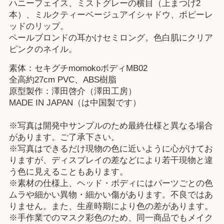
ハニーフェイス、ミストグレーの横目（上まつげ2
本）、ミルクティーベージュアイシャドウ、ポピーレ
ッドのリップ。
ペールブロンドの耳かけセミロング。色白肌にクリア
ピンクのネイル。
素体：セキグチmomokoボディMB02
全高約27cm PVC、ABS樹脂
原型製作：澤田啓介（澤田工房）
MADE IN JAPAN（は中国製です）
※写真は開発中サンプルのため最終仕様と異なる場合
があります。ご了承下さい。
※写真はできるだけ現物の色に近いように心がけてお
りますが、ディスプレイの差などにより若干現物と違
う色に見えることもあります。
※素材の仕様上、ヘッド・ボディにはパーツごとの色
ムラや細かい異物・細かい傷があります。不良ではあ
りません。また、生産時期により色の差があります。
※手作業でのマスク彩色のため、同一商品でもメイク