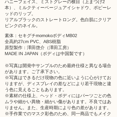
ハニーフェイス、ミストグレーの横目（上まつげ2
本）、ミルクティーベージュアイシャドウ、ポピーレ
ッドのリップ。
リアルブラックのストレートロング。色白肌にクリア
ピンクのネイル。
素体：セキグチmomokoボディMB02
全高約27cm PVC、ABS樹脂
原型製作：澤田啓介（澤田工房）
MADE IN JAPAN（ボディは中国製です）
※写真は開発中サンプルのため最終仕様と異なる場合
があります。ご了承下さい。
※写真はできるだけ現物の色に近いように心がけてお
りますが、ディスプレイの差などにより若干現物と違
う色に見えることもあります。
※素材の仕様上、ヘッド・ボディにはパーツごとの色
ムラや細かい異物・細かい傷があります。不良ではあ
りません。また、生産時期により色の差があります。
※手作業でのマスク彩色のため、同一商品でもメイク