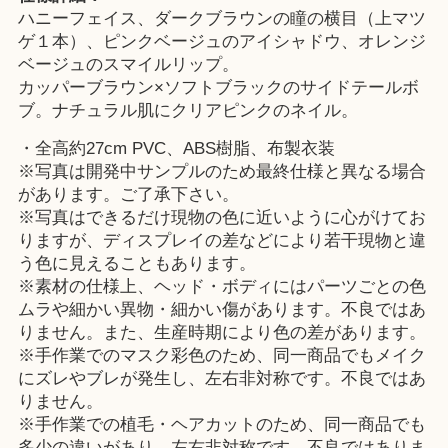
ハニーフェイス、ダークブラウンの瞳の横目（上マツ
ゲ１本）、ピンクベージュのアイシャドウ、オレンジ
ベージュのスマイルリップ。
カッパーブラウン×ソフトブラックのサイドテールボ
ブ。ナチュラル肌にクリアピンクのネイル。
・全高約27cm PVC、ABS樹脂、布製衣装
※写真は開発中サンプルのため最終仕様と異なる場合
があります。ご了承下さい。
※写真はできるだけ現物の色に近いように心がけてお
りますが、ディスプレイの差などにより若干現物と違
う色に見えることもあります。
※素材の仕様上、ヘッド・ボディにはパーツごとの色
ムラや細かい異物・細かい傷があります。不良ではあ
りません。また、生産時期により色の差があります。
※手作業でのマスク彩色のため、同一商品でもメイク
にズレやブレが発生し、左右非対称です。不良ではあ
りません。
※手作業での植毛・ヘアカットのため、同一商品でも
多少の違いがあり、左右非対称です。不良ではありま