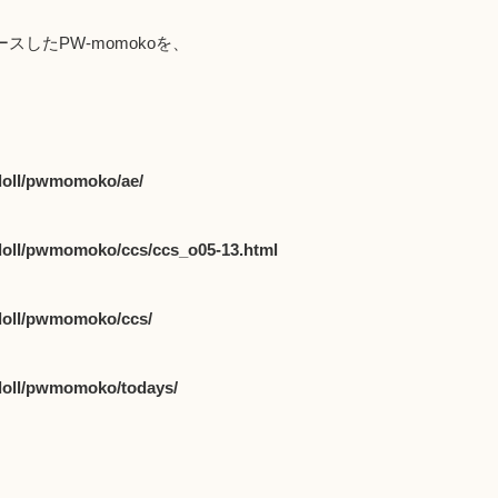
ースしたPW-momokoを、
/doll/pwmomoko/ae/
/doll/pwmomoko/
ccs/ccs_o05-13.html
/doll/pwmomoko/ccs/
/doll/pwmomoko/todays/