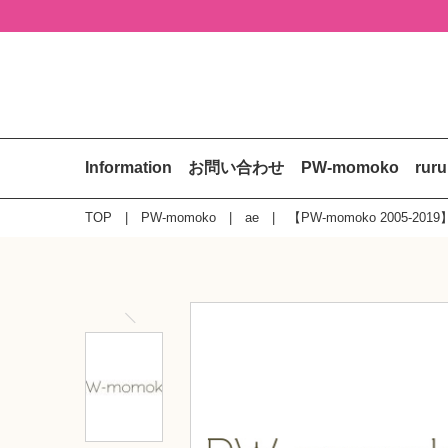
Information
お問い合わせ
PW-momoko
rur
TOP
PW-momoko
ae
【PW-momoko 2005-2019