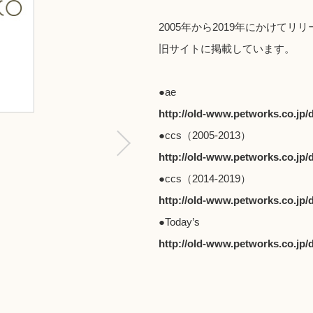
2005年から2019年にかけてリリ
旧サイト
に掲載しています。
●ae
http://old-www.petworks.co.jp
●ccs（2005-2013）
http://old-www.petworks.co.jp
●ccs（2014-2019）
http://old-www.petworks.co.jp
●Today’s
http://old-www.petworks.co.jp