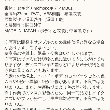
素体：セキグチmomokoボディMB01
全高約27cm PVC、ABS樹脂、布製衣装
原型製作：澤田啓介（澤田工房）
衣装製作：関口妙子
MADE IN JAPAN（ボディと衣装は中国製です）
※写真は開発中サンプルのため最終仕様と異なる場合
があります。ご了承下さい。
※商品の性質上、返品・交換はいたしかねます。
※写真はできるだけ現物の色に近いように心がけてお
りますが、ディスプレイの差などにより若干現物と違
う色に見えることもあります。
※素材の仕様上、ヘッド・ボディにはパーツごとの色
ムラや細かい異物・細かい傷があります。不良ではあ
りません。また、生産時期により色の差があります。
※手作業でのマスク彩色のため、同一商品でもメイク
にズレやブレが発生し、左右非対称です。不良ではあ
りません。
※手作業での植毛・ヘアカットのため、同一商品でも