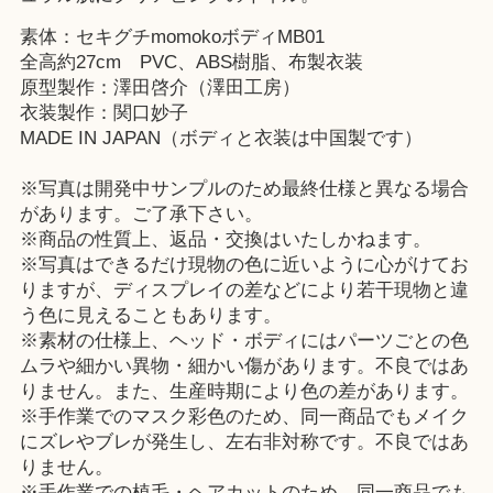
素体：セキグチmomokoボディMB01
全高約27cm PVC、ABS樹脂、布製衣装
原型製作：澤田啓介（澤田工房）
衣装製作：関口妙子
MADE IN JAPAN（ボディと衣装は中国製です）
※写真は開発中サンプルのため最終仕様と異なる場合
があります。ご了承下さい。
※商品の性質上、返品・交換はいたしかねます。
※写真はできるだけ現物の色に近いように心がけてお
りますが、ディスプレイの差などにより若干現物と違
う色に見えることもあります。
※素材の仕様上、ヘッド・ボディにはパーツごとの色
ムラや細かい異物・細かい傷があります。不良ではあ
りません。また、生産時期により色の差があります。
※手作業でのマスク彩色のため、同一商品でもメイク
にズレやブレが発生し、左右非対称です。不良ではあ
りません。
※手作業での植毛・ヘアカットのため、同一商品でも