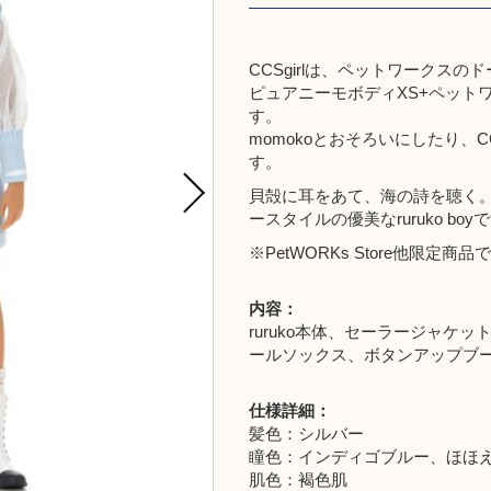
CCSgirlは、ペットワークス
ピュアニーモボディXS+ペットワ
す。
momokoとおそろいにしたり、
す。
貝殻に耳をあて、海の詩を聴く。「CCS
ースタイルの優美なruruko b
※
PetWORKs Store
他限定商品で
内容：
ruruko本体、セーラージャ
ールソックス、ボタンアップブー
仕様詳細：
髪色：シルバー
瞳色：インディゴブルー、ほほ
肌色：褐色肌