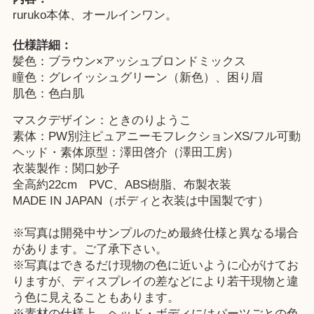
ruruko本体、オールインワン。
仕様詳細：
髪色：ブラウン×アッシュブロンドミックス
瞳色：グレイッシュグリーン（新色）、困り眉
肌色：色白肌
マスクデザイン：ときのりようこ
素体：PW別注ピュアニーモフレクションXS/フル可動
ヘッド・素体原型：澤田啓介（澤田工房）
衣装製作：関口妙子
全高約22cm PVC、ABS樹脂、布製衣装
MADE IN JAPAN（ボディと衣装は中国製です）
※写真は開発中サンプルのため最終仕様と異なる場合
があります。ご了承下さい。
※写真はできるだけ現物の色に近いように心がけてお
りますが、ディスプレイの差などにより若干現物と違
う色に見えることもあります。
※素材の仕様上、ヘッド・ボディにはパーツごとの色